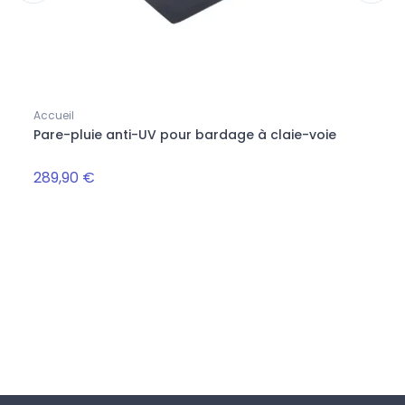
Accueil
Barda
Pare-pluie anti-UV pour bardage à claie-voie
Gril
couv
289,90 €
4,62
Suivez-nous