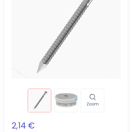
Zoom
2,14 €