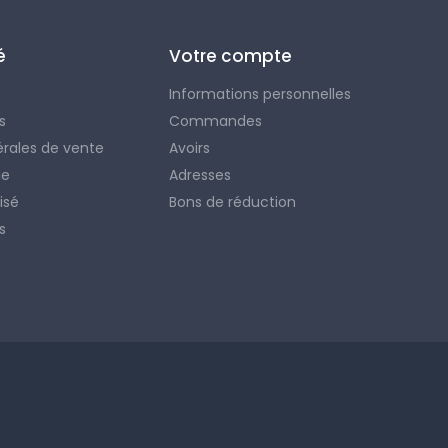
é
Votre compte
Informations personnelles
s
Commandes
érales de vente
Avoirs
ie
Adresses
isé
Bons de réduction
s