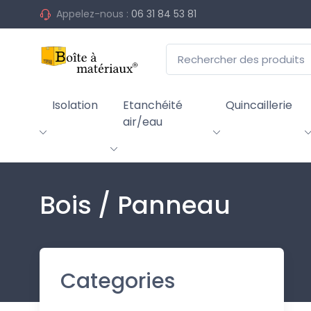
Appelez-nous :
06 31 84 53 81
Isolation
Etanchéité
Quincaillerie
air/eau
Bois / Panneau
Categories