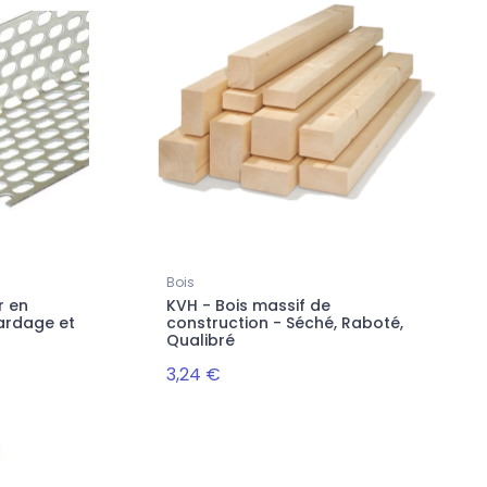
Bois
r en
KVH - Bois massif de
ardage et
construction - Séché, Raboté,
Qualibré
3,24 €