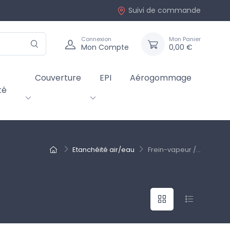
Suivi de commande
Connexion
Mon Panier
Mon Compte
0,00 €
Couverture
EPI
Aérogommage
té
Etanchéité air/eau
Frein-vapeur /...