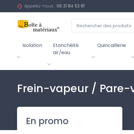
Appelez-nous :
06 31 84 53 81
Isolation
Etanchéité
Quincaillerie
air/eau
Frein-vapeur / Pare-
En promo