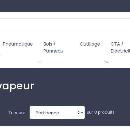
Pneumatique
Bois /
Outillage
CTA /
Panneau
Electrici
vapeur
sur 8 produits
Trier par :