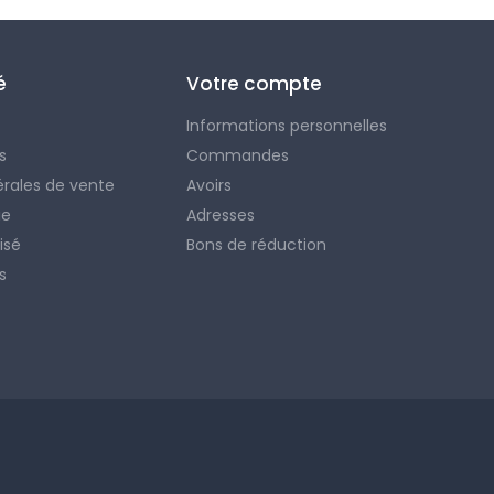
é
Votre compte
Informations personnelles
s
Commandes
érales de vente
Avoirs
ie
Adresses
isé
Bons de réduction
s