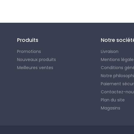
Suivez-nous
Produits
Notre sociét
Promotions
Livraison
Nouveaux produits
Mentions légale
Meilleures ventes
Conditions gén
Notre philosoph
Paiement sécur
Contactez-nou
Plan du site
Magasins