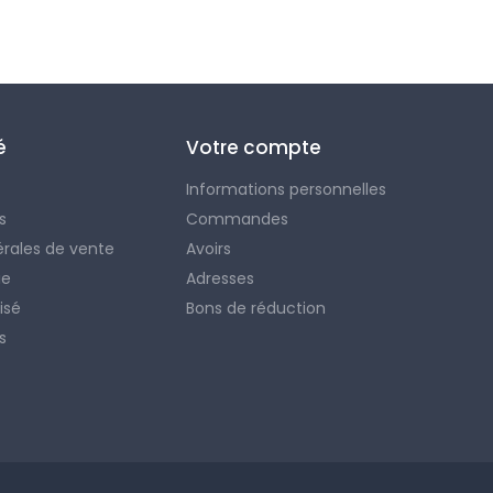
é
Votre compte
Informations personnelles
s
Commandes
érales de vente
Avoirs
ie
Adresses
isé
Bons de réduction
s