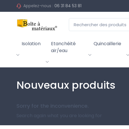
Appelez-nous :
06 31 84 53 81
Isolation
Etanchéité
Quincaillerie
air/eau
Nouveaux produits
Sorry for the inconvenience.
Search again what you are looking for