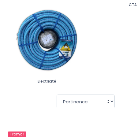
CTA
Electricité
sur 17 pr
Trier par :
Promo !