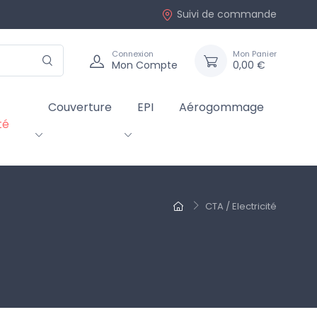
Suivi de commande
Connexion
Mon Panier
Mon Compte
0,00 €
Couverture
EPI
Aérogommage
té
CTA / Electricité