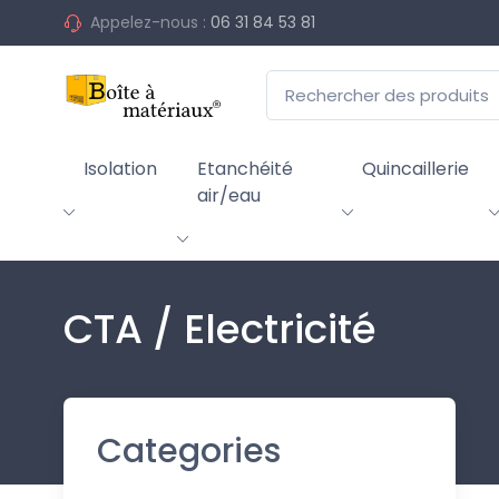
Appelez-nous :
06 31 84 53 81
Isolation
Etanchéité
Quincaillerie
air/eau
CTA / Electricité
Categories