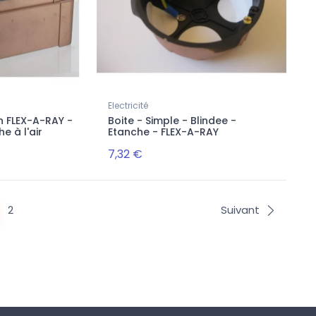
Electricité
on FLEX-A-RAY -
Boite - Simple - Blindee -
e à l'air
Etanche - FLEX-A-RAY
7,32 €
2
Suivant