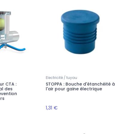
Electricité / tuyau
ur CTA :
STOPPA : Bouche d'étanchéité à
al des
l'air pour gaine électrique
évention
rs
1,31 €