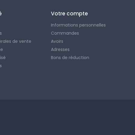
é
Votre compte
Informations personnelles
s
Commandes
érales de vente
Avoirs
ie
Adresses
isé
Bons de réduction
s