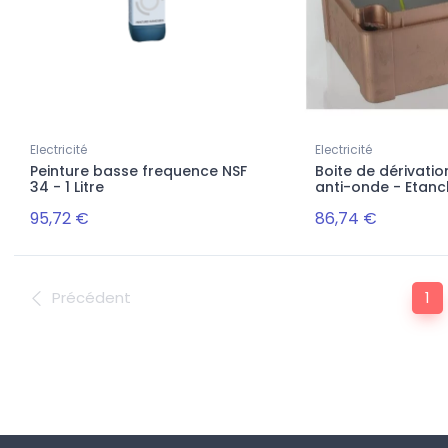
Electricité
Electricité
Peinture basse frequence NSF
Boite de dérivati
34 - 1 Litre
anti-onde - Etanch
95,72 €
86,74 €
Précédent
1