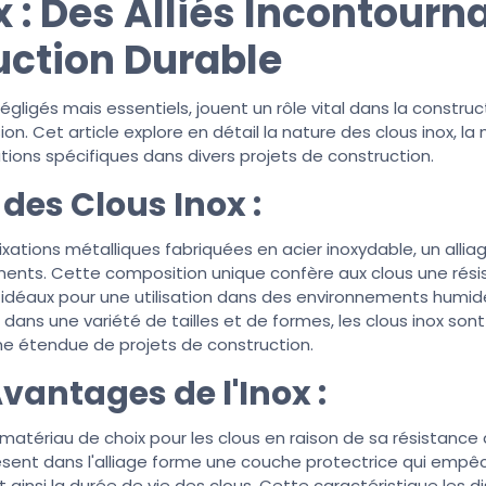
x : Des Alliés Incontourn
uction Durable
égligés mais essentiels, jouent un rôle vital dans la construct
ion. Cet article explore en détail la nature des clous inox, la 
ations spécifiques dans divers projets de construction.
des Clous Inox :
fixations métalliques fabriquées en acier inoxydable, un alli
ents. Cette composition unique confère aux clous une rési
nt idéaux pour une utilisation dans des environnements humi
 dans une variété de tailles et de formes, les clous inox son
 étendue de projets de construction.
vantages de l'Inox :
 matériau de choix pour les clous en raison de sa résistance à 
ésent dans l'alliage forme une couche protectrice qui empê
 ainsi la durée de vie des clous. Cette caractéristique les d