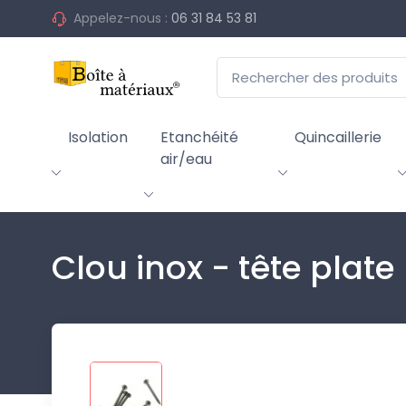
Appelez-nous :
06 31 84 53 81
Isolation
Etanchéité
Quincaillerie
air/eau
Clou inox - tête plate