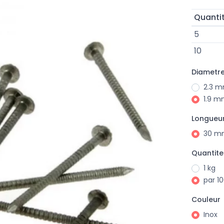
Quanti
5
10
Diametr
2.3 
1.9 
Longueu
30 m
Quantite
1 kg
par 1
Couleur
Inox