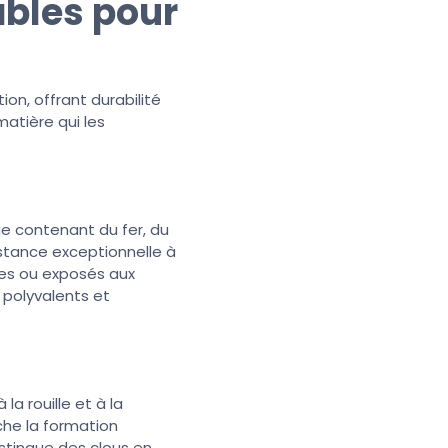
ables pour
ion, offrant durabilité
matière qui les
age contenant du fer, du
stance exceptionnelle à
des ou exposés aux
t polyvalents et
la rouille et à la
che la formation
istingue des clous en