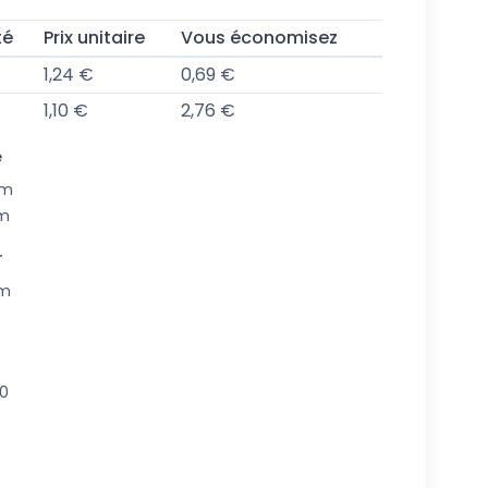
té
Prix unitaire
Vous économisez
1,24 €
0,69 €
1,10 €
2,76 €
e
mm
mm
r
m
00