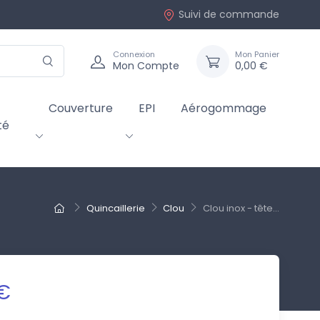
Suivi de commande
Connexion
Mon Panier
Mon Compte
0,00 €
Couverture
EPI
Aérogommage
té
Quincaillerie
Clou
Clou inox - tête...
 €