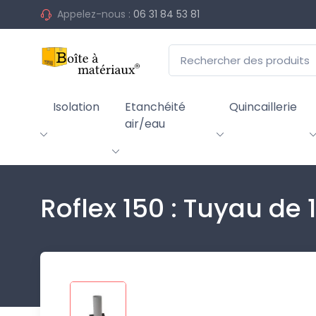
Appelez-nous :
06 31 84 53 81
Isolation
Etanchéité
Quincaillerie
air/eau
Roflex 150 : Tuyau de