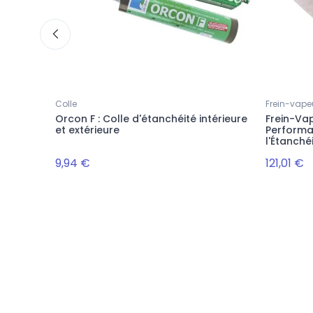
Colle
Frein-vape
peur
Orcon F : Colle d'étanchéité intérieure
Frein-Vap
et extérieure
Performan
l'Étanchéi
9,94 €
121,01 €