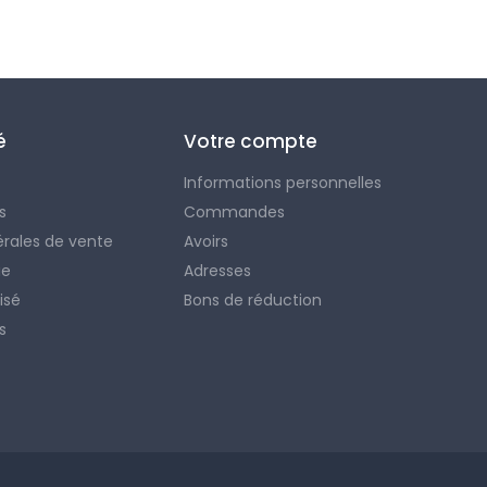
é
Votre compte
Informations personnelles
s
Commandes
érales de vente
Avoirs
ie
Adresses
isé
Bons de réduction
s