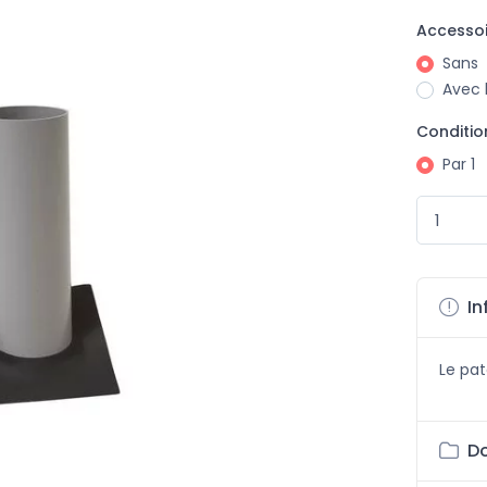
Accessoi
Sans
Avec 
Conditi
Par 1
In
Le pa
Do