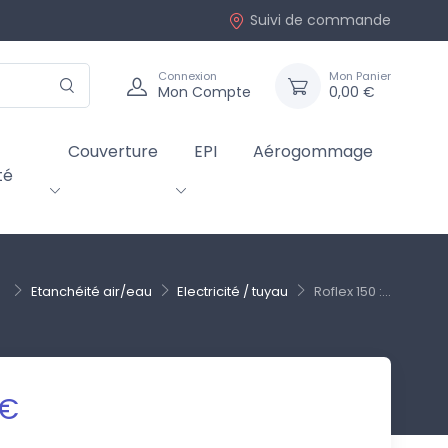
Suivi de commande
Connexion
Mon Panier
Mon Compte
0,00 €
Couverture
EPI
Aérogommage
té
Etanchéité air/eau
Electricité / tuyau
Roflex 150 :...
 €