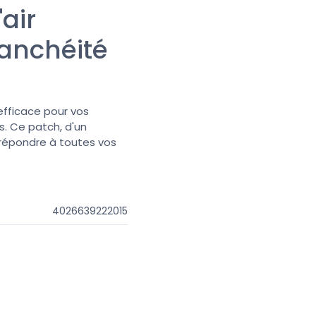
air
tanchéité
 efficace pour vos
ts. Ce patch, d'un
répondre à toutes vos
4026639222015