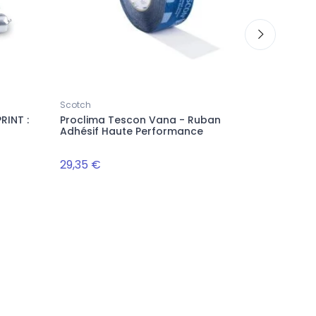
Scotch
Scotch
RINT :
Proclima Tescon Vana - Ruban
Airstop 
Adhésif Haute Performance
29,35 €
17,02 €