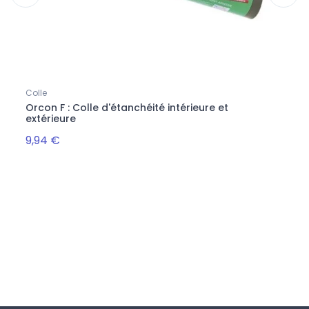
Colle
Frein
ble
Orcon F : Colle d'étanchéité intérieure et
Frei
extérieure
Fiabi
9,94 €
121,0
Suivez-nous