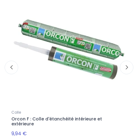
Colle
Electr
Orcon F : Colle d'étanchéité intérieure et
Rofl
extérieure
9,94 €
3,88