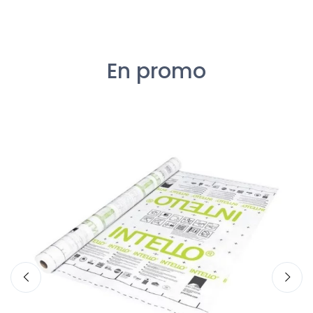
En promo
Pr