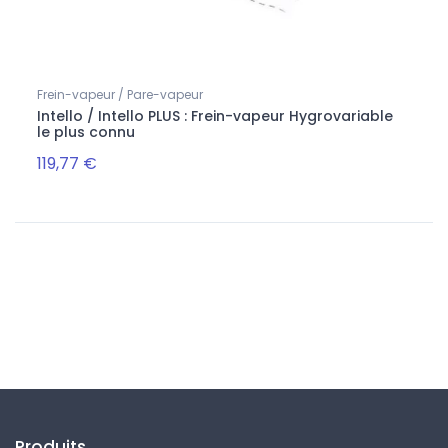
Frein-vapeur / Pare-vapeur
Accue
ieur
Intello / Intello PLUS : Frein-vapeur Hygrovariable
Uni T
le plus connu
119,77 €
26,2
Suivez-nous
Produits