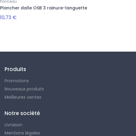
Panneau
Plancher dalle OSB 3 rainure-languette
10,73 €
Suivez-nous
Produits
Promotions
Nouveaux produits
Meilleures ventes
Notre société
Livraison
Mentions légales