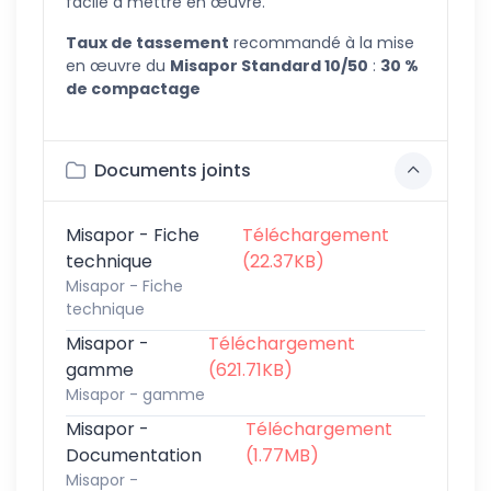
facile à mettre en œuvre.
T
aux de tassement
recommandé à la mise
en œuvre du
Misapor Standard 10/50
:
30 %
de compactage
Documents joints
Misapor - Fiche
Téléchargement
technique
(22.37KB)
Misapor - Fiche
technique
Misapor -
Téléchargement
gamme
(621.71KB)
Misapor - gamme
Misapor -
Téléchargement
Documentation
(1.77MB)
Misapor -