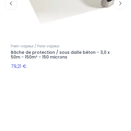
Frein-vapeur / Pare-vapeur
Ouate
Bâche de protection / sous dalle béton - 3,0 x
Ouate
50m - 150m² - 150 microns
79,21 €
12,4
Suivez-nous