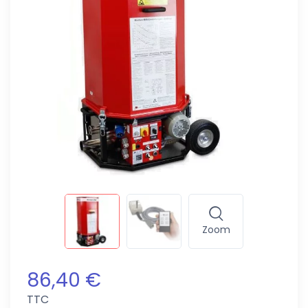
Zoom
86,40 €
TTC