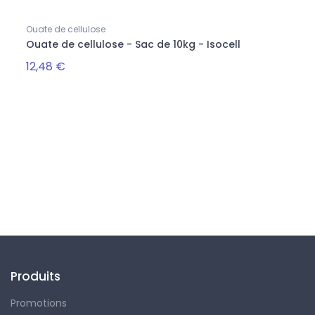
Ouate de cellulose
Ouate
Ouate de cellulose - Sac de 10kg - Isocell
Loca
12,48 €
162,
Suivez-nous
Produits
Promotions