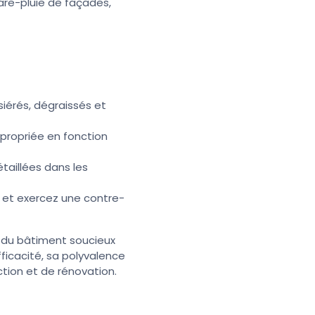
are-pluie de façades,
siérés, dégraissés et
propriée en fonction
taillées dans les
 et exercez une contre-
ls du bâtiment soucieux
fficacité, sa polyvalence
ction et de rénovation.