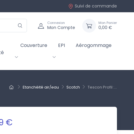
Suivi de commande
Connexion
Mon Panier
Mon Compte
0,00 €
Couverture
EPI
Aérogommage
té
Etanchéité air/eau
Scotch
Tescon Profil :...
9 €