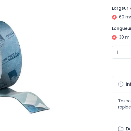
Largeur 
60 
Longueur
30 m
In
Tescon
rapide
Do