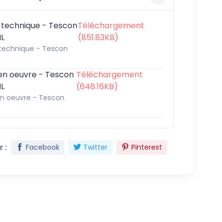
 technique - Tescon
Téléchargement
IL
(851.83KB)
 technique - Tescon
en oeuvre - Tescon
Téléchargement
IL
(648.16KB)
en oeuvre - Tescon
 :
Facebook
Twitter
Pinterest