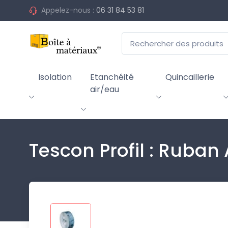
Appelez-nous :
06 31 84 53 81
Isolation
Etanchéité
Quincaillerie
air/eau
Tescon Profil : Ruban