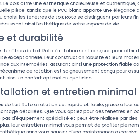
eur. Le bois offre une esthétique chaleureuse et authentique
uelle pièce, tandis que le PVC blanc apporte une élégance 
 choisi, les fenêtres de toit Roto se distinguent par leurs fi
rehaussant ainsi l'esthétique de votre espace de vie.
 et durabilité
es fenêtres de toit Roto à rotation sont conçues pour offri
ité exceptionnelle. Leur construction robuste et leurs matér
ance aux intempéries, assurant ainsi une protection fiable c
ur mécanisme de rotation est soigneusement conçu pour ass
rant ainsi un confort optimal au quotidien.
nstallation et entretien minimal
res de toit Roto à rotation est rapide et facile, grâce à leur
montage détaillées. Que vous optiez pour des fenêtres en bo
te pas d'équipement spécialisé et peut être réalisée par des
plus, leur entretien minimal vous permet de profiter pleinem
esthétique sans vous soucier d'une maintenance excessive.