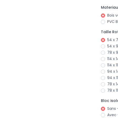
Materiau
Bois v
PVC B
Taille Ro
54 x 
54 x 
78 x 
114 x
114 x 
94 x 
94 x 
78 x 
78 x 
Bloc iso
Sans -
Avec 