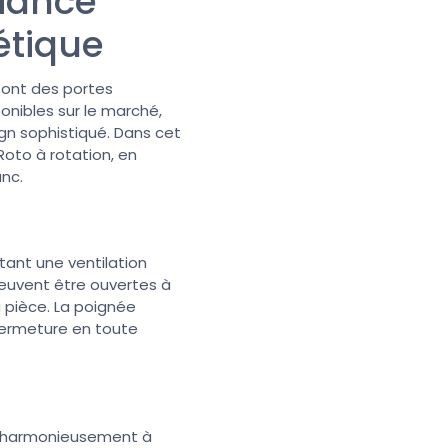
liance
étique
 sont des portes
ponibles sur le marché,
ign sophistiqué. Dans cet
Roto à rotation, en
anc.
tant une ventilation
 peuvent être ouvertes à
la pièce. La poignée
 fermeture en toute
ent harmonieusement à