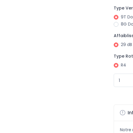
Type Ver
9T Do
8G Do
Affaibli
29 dB
Type Ro
R4
In
Notre 