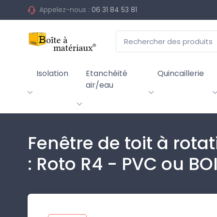
Appelez-nous :
06 31 84 53 81
Isolation
Etanchéité
Quincaillerie
air/eau
Fenêtre de toit à rot
: Roto R4 - PVC ou BO