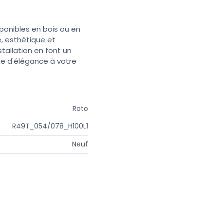
sponibles en bois ou en
é, esthétique et
stallation en font un
he d'élégance à votre
Roto
R49T_054/078_H100L1
Neuf