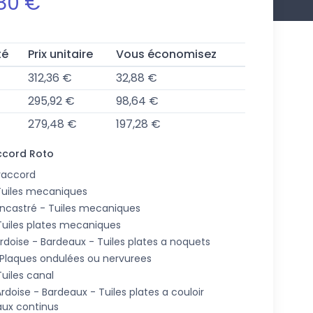
80 €
té
Prix unitaire
Vous économisez
312,36 €
32,88 €
295,92 €
98,64 €
279,48 €
197,28 €
ccord Roto
raccord
.Tuiles mecaniques
.Encastré - Tuiles mecaniques
.Tuiles plates mecaniques
.Ardoise - Bardeaux - Tuiles plates a noquets
.Plaques ondulées ou nervurees
Tuiles canal
Ardoise - Bardeaux - Tuiles plates a couloir
iaux continus