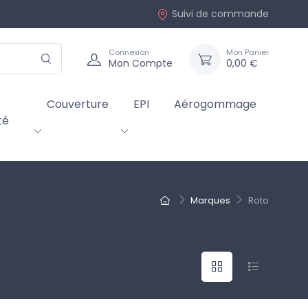
Suivi de commande
Connexion
Mon Panier
Mon Compte
0,00 €
Couverture
EPI
Aérogommage
té
Marques
Roto